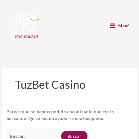
Ir
Buscar
al
por:
contenido
Menú
TuzBet Casino
Parece que no hemos podido encontrar lo que estás
buscando. Quizá pueda ayudarte una búsqueda.