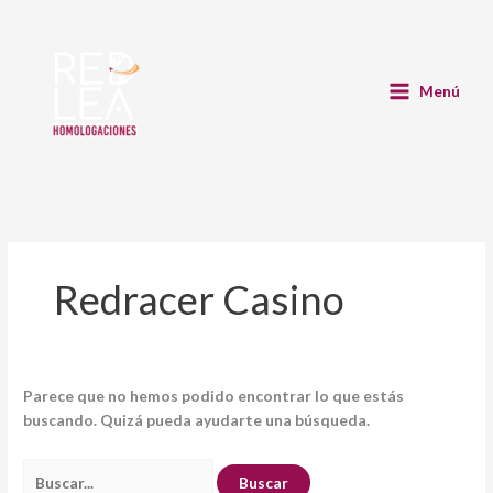
Ir
Buscar
al
por:
contenido
Menú
Redracer Casino
Parece que no hemos podido encontrar lo que estás
buscando. Quizá pueda ayudarte una búsqueda.