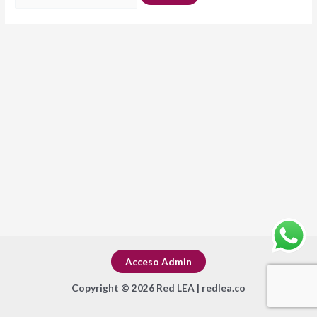
Acceso Admin
Copyright © 2026 Red LEA | redlea.co