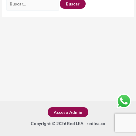
Acceso Admin
Copyright © 2026 Red LEA | redlea.co