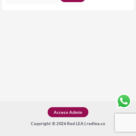
Acceso Admin
Copyright © 2026 Red LEA | redlea.co