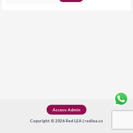
Acceso Admin
Copyright © 2026 Red LEA | redlea.co