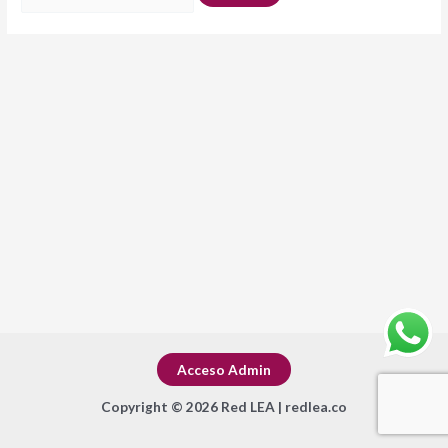
Acceso Admin
Copyright © 2026 Red LEA | redlea.co