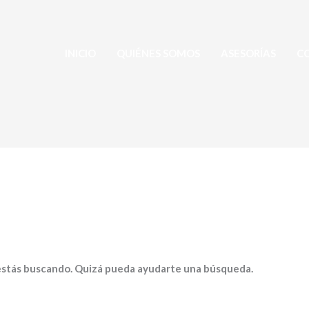
INICIO
QUIÉNES SOMOS
ASESORÍAS
C
estás buscando. Quizá pueda ayudarte una búsqueda.