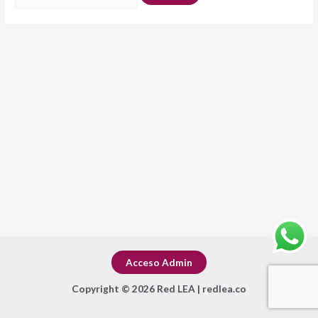
Acceso Admin
Copyright © 2026 Red LEA | redlea.co