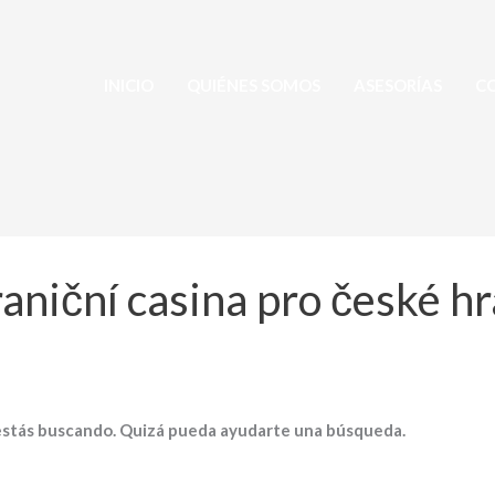
INICIO
QUIÉNES SOMOS
ASESORÍAS
C
aniční casina pro české h
estás buscando. Quizá pueda ayudarte una búsqueda.