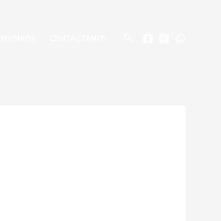
Buscar
ONVENIOS
CONTÁCTANOS